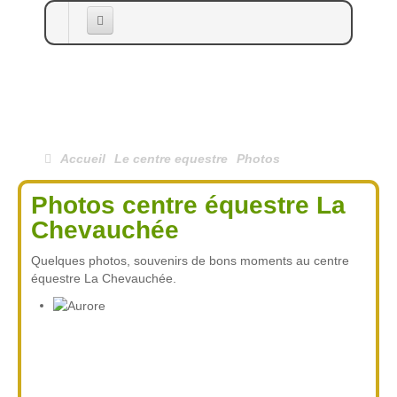
Accueil
Le centre equestre
Les Cours
Accueil
Le centre equestre
Photos
La Cavalerie
Photos centre équestre La
Balades et Randonnées
Chevauchée
Pension et Débourrage
Quelques photos, souvenirs de bons moments au centre
équestre La Chevauchée.
Extras
Photos
Infos Pratiques
Agenda